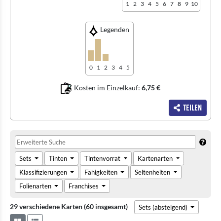
1
2
3
4
5
6
7
8
9
10
Legenden
0
1
2
3
4
5
Kosten im Einzelkauf:
6,75 €
Teilen
Sets
Tinten
Tintenvorrat
Kartenarten
Klassifizierungen
Fähigkeiten
Seltenheiten
Folienarten
Franchises
29 verschiedene Karten (60 insgesamt)
Sets (absteigend)