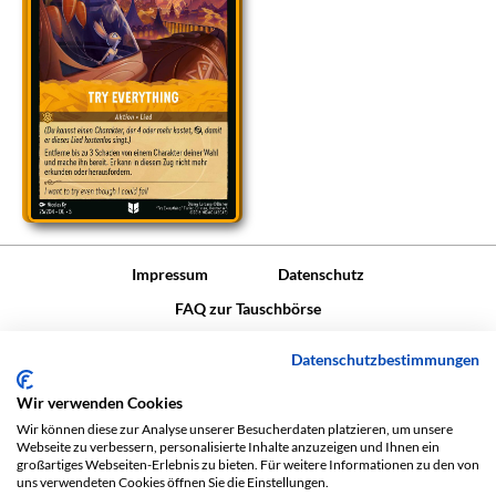
Impressum
Datenschutz
FAQ zur Tauschbörse
Diese Website verwendet Marken und/oder Urheberrechte im
Datenschutzbestimmungen
Zusammenhang mit
Disney Lorcana
TCG und wird gemäß der
Community-Code-Richtlinie von Ravensburger
Wir verwenden Cookies
(
https://cdn.ravensburger.com/lorcana/community-code-de
)
Wir können diese zur Analyse unserer Besucherdaten platzieren, um unsere
verwendet. Es ist uns ausdrücklich untersagt, für die Nutzung oder
Webseite zu verbessern, personalisierte Inhalte anzuzeigen und Ihnen ein
den Zugriff auf diese Inhalte Gebühren zu berechnen. Diese Website
großartiges Webseiten-Erlebnis zu bieten. Für weitere Informationen zu den von
uns verwendeten Cookies öffnen Sie die Einstellungen.
wird nicht von Disney oder Ravensburger veröffentlicht, unterstützt