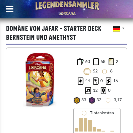
Domäne von Jafar - Starter Deck
Bernstein und Amethyst
60
58
2
52
8
44
0
16
12
0
33
32
3,17
Tintenkosten