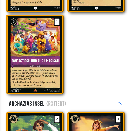
1
Archazias Insel
(rotiert)
2
3