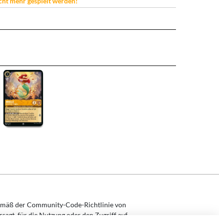
icht mehr gespielt werden!
mäß der Community-Code-Richtlinie von
rsagt, für die Nutzung oder den Zugriff auf