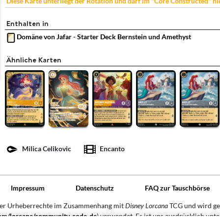
Diese Karte unterliegt der Rotation und darf im "Core Constructed" n
Enthalten in
Domäne von Jafar - Starter Deck Bernstein und Amethyst
Ähnliche Karten
Milica Celikovic
Encanto
Impressum
Datenschutz
FAQ zur Tauschbörse
der Urheberrechte im Zusammenhang mit
Disney Lorcana
TCG und wird ge
.com/lorcana/community-code-de
) verwendet. Es ist uns ausdrücklich unte