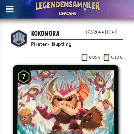
Kokomora
172/204 • DE • 6
Piraten-Häuptling
0,05 €
0,10 €