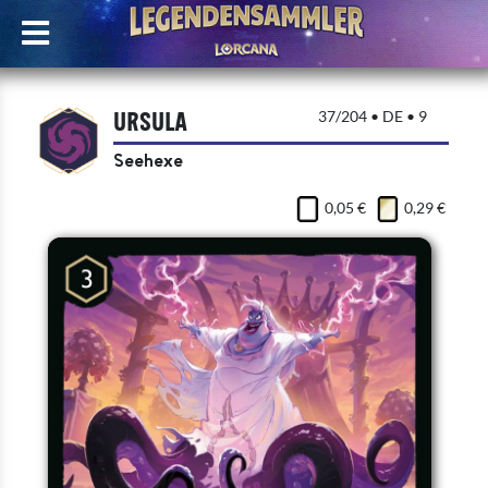
Ursula
37/204 • DE • 9
Seehexe
0,05 €
0,29 €