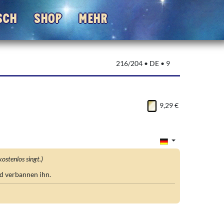
sch
Shop
Mehr
216/204 • DE • 9
9,29 €
kostenlos singt.)
d verbannen ihn.