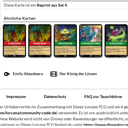
Diese Karte ist ein
Reprint aus Set 4
.
Ähnliche Karten
Emily Abeydeera
Der König der Löwen
Impressum
Datenschutz
FAQ zur Tauschbörse
der Urheberrechte im Zusammenhang mit
Disney Lorcana
TCG und wird ge
.com/lorcana/community-code-de
) verwendet. Es ist uns ausdrücklich unte
iese Website wird nicht von Disney oder Ravensburger veröffentlicht, u
mationen zu
Disney Lorcana
TCG findest du unter
https://www.disneylorc