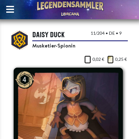
Daisy Duck
11/204 • DE • 9
Musketier-Spionin
0,02 €
0,25 €