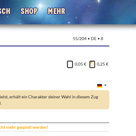
sch
Shop
Mehr
55/204 • DE • 8
0,05 €
0,25 €
lst, erhält ein Charakter deiner Wahl in diesem Zug
)
.
icht mehr gespielt werden!