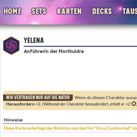
Home
Sets
Karten
Decks
Tau
Yelena
Anführerin der Northuldra
Wir vertrauen nur auf die Natur
Wenn du diesen Charakter ausspie
Herausfordern
+2.
(Während der Charakter herausfordert, erhält er +2
Hinweise
Diese Karte unterliegt der Rotation und darf im "Core Constructed" n