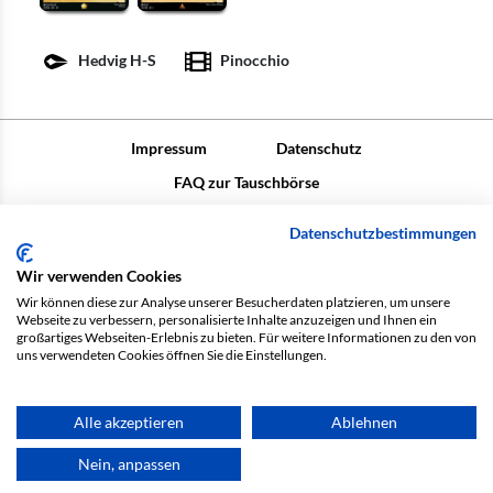
Hedvig H-S
Pinocchio
Impressum
Datenschutz
FAQ zur Tauschbörse
Diese Website verwendet Marken und/oder Urheberrechte im
Datenschutzbestimmungen
Zusammenhang mit
Disney Lorcana
TCG und wird gemäß der
Community-Code-Richtlinie von Ravensburger
Wir verwenden Cookies
(
https://cdn.ravensburger.com/lorcana/community-code-de
)
Wir können diese zur Analyse unserer Besucherdaten platzieren, um unsere
verwendet. Es ist uns ausdrücklich untersagt, für die Nutzung oder
Webseite zu verbessern, personalisierte Inhalte anzuzeigen und Ihnen ein
den Zugriff auf diese Inhalte Gebühren zu berechnen. Diese Website
großartiges Webseiten-Erlebnis zu bieten. Für weitere Informationen zu den von
uns verwendeten Cookies öffnen Sie die Einstellungen.
wird nicht von Disney oder Ravensburger veröffentlicht, unterstützt
oder ausdrücklich genehmigt. Weitere Informationen zu
Disney
Lorcana
TCG findest du unter
https://www.disneylorcana.com/de-DE/
.
Alle akzeptieren
Ablehnen
Nein, anpassen
© 2026 - Legendensammler.de